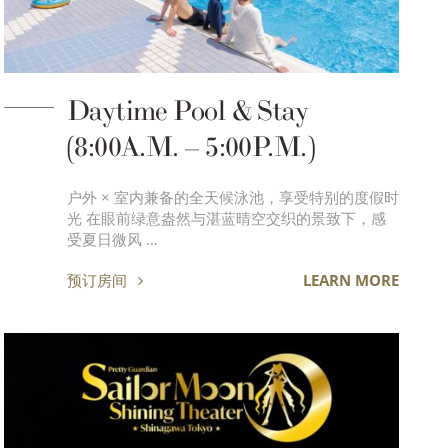
Daytime Pool & Stay
(8:00A.M. – 5:00P.M.)
户外 × 室内兼备的全天候泳池，享受特别的度假时
光 在眼前绿意盎然与湛蓝晴空交织的景致下，感
受夏日微风 …
预订房间
LEARN MORE