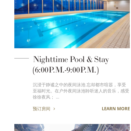
Nighttime Pool & Stay
(6:00P.M.-9:00P.M.)
沉浸于静谧之中的夜间泳池 忘却都市喧嚣，享受
至福时光。在户外夜间泳池聆听迷人的音乐，感受
徐徐夜风； …
预订房间
LEARN MORE