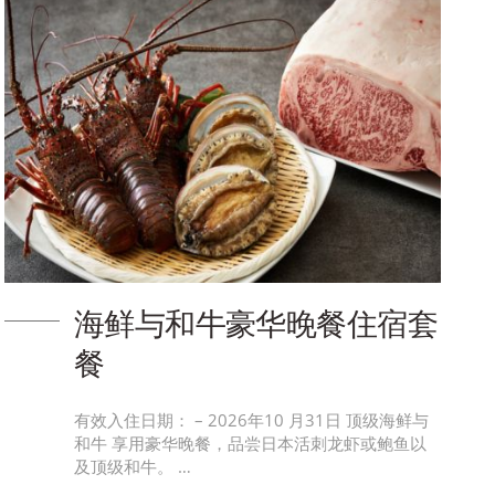
海鲜与和牛豪华晚餐住宿套
餐
有效入住日期： – 2026年10 月31日 顶级海鲜与
和牛 享用豪华晚餐，品尝日本活刺龙虾或鲍鱼以
及顶级和牛。 …