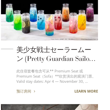
美少女戦士セーラームー
ン (Pretty Guardian Sailor
Moon) Accommodation
此住宿套餐包含可从** Premium Seat 或
Package with Show Tickets
Premium Seat（Sofa）**欣赏演出的观演门票。
Valid stay dates: Apr 4 — November 30, …
【For 1 – 2 guests】
预订房间
LEARN MORE