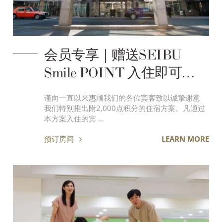
会员专享｜赠送SEIBU
Smile POINT 入住即可累
积！附2,000点积分的住宿
谨向一直以来惠顾我们的各位宾客致以诚挚谢意
方案
我们特别推出附2,000点积分的住宿方案。凡通过
本方案入住的宾 …
预订房间
LEARN MORE