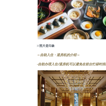
※
照片是印象
～自助入住・退房机的介绍～
-自助办理入住/退房机可以避免在前台忙碌时