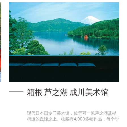
箱根 芦之湖 成川美术馆
现代日本画专门美术馆，位于可一览芦之湖及杉
树道的丘陵之上。收藏有4,000多幅作品，每个季