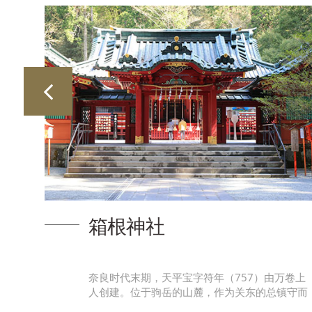
箱根神社
及箱
奈良时代末期，天平宝字符年（757）由万卷上
界文
人创建。位于驹岳的山麓，作为关东的总镇守而