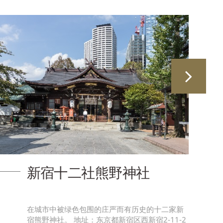
唐吉诃德 新宿歌舞伎町店
从新宿王子大饭店步行3分钟，从新宿站东口步行
5分钟！位于靖国大道沿线的新宿主要店铺！是