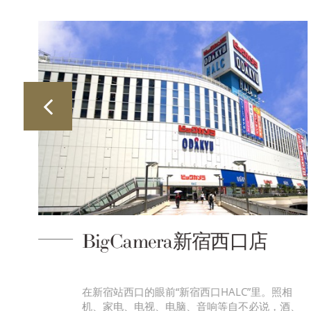
花园神社
相
德川家康设立江户幕府（1603年）之前，占据了
酒、
新宿总镇守的重要位置