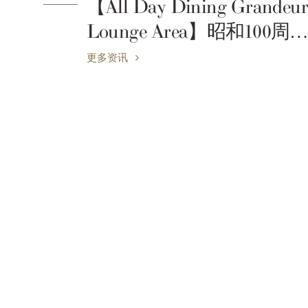
eur
【中餐厅 芙蓉城】厨师严
周年
选特别晚餐（预约制）
更多资讯