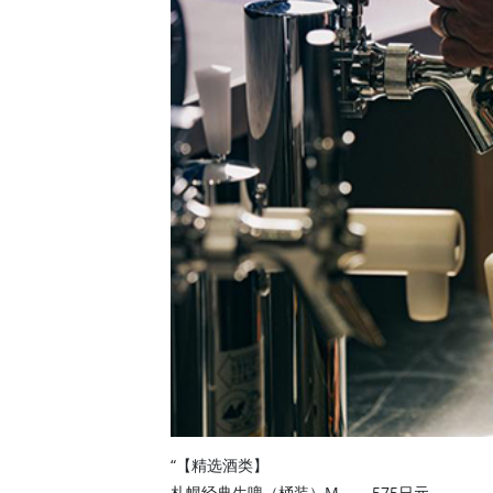
“【精选酒类】
札幌经典生啤（桶装）M …… 575日元