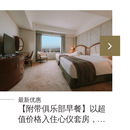
最新优惠
【含俱乐部早餐】缤纷季
节献礼 附带迎宾甜点的住
宿方案