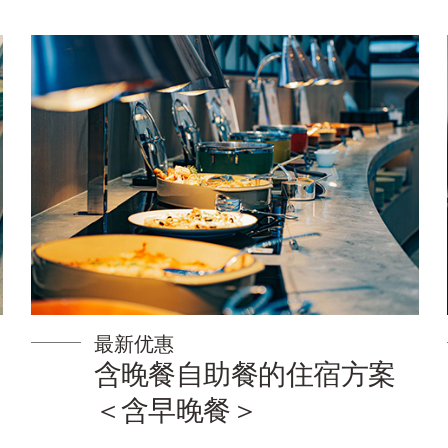
最新优惠
【附带俱乐部早餐】以超
值价格入住心仪套房，尽
享奢华住宿体验