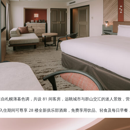
灵感来自札幌薄暮色调，共设 81 间客房，远眺城市与群山交汇的迷人景致，
。入住期间可尊享 28 楼全新俱乐部酒廊，免费享用饮品、轻食及每日早