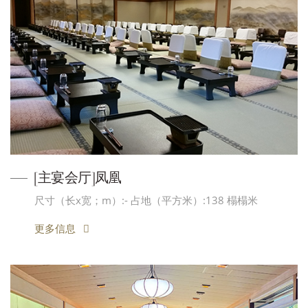
[主宴会厅]凤凰
尺寸（长x宽；m）:- 占地（平方米）:138 榻榻米
更多信息