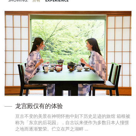
SHOWING:
所有
EXPERIENCE
龙宫殿仅有的体验
亘古不变的美景在神明怀抱中刻下历史足迹的旅馆 箱根被
称为「东京的后花园」，自古以来便作为多数日本人憧憬
之地而逐渐繁荣。伫立在芦之湖畔 …