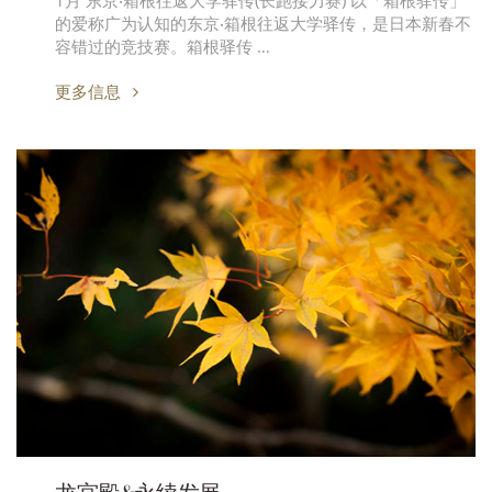
1月 东京‧箱根往返大学驿传(长跑接力赛) 以「箱根驿传」
的爱称广为认知的东京‧箱根往返大学驿传，是日本新春不
容错过的竞技赛。箱根驿传 …
更多信息