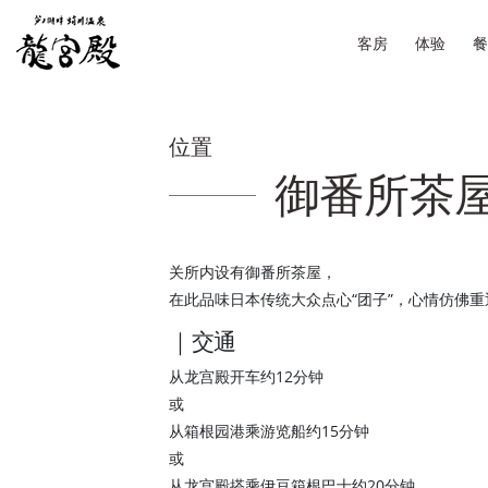
客房
体验
餐
位置
御番所茶
关所内设有御番所茶屋，
在此品味日本传统大众点心“团子”，心情仿佛
｜交通
从龙宫殿开车约12分钟
或
从箱根园港乘游览船约15分钟
或
从龙宫殿搭乘伊豆箱根巴士约20分钟