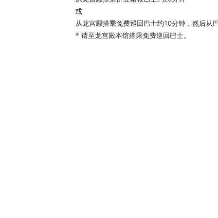
或
从龙宫殿搭乘免费巡回巴士约10分钟，然后从巴
* 请至龙宫殿本馆搭乘免费巡回巴士。