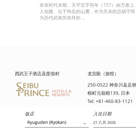
神社和
奈良时代末期，天平宝字符年（757）由万卷上
人创建。位于驹岳的山麓，作为关东的总镇守而
为历代武将所崇拜的 …
西武王子酒店及度假村
龙宫殿（旅馆）
250-0522 神奈川县
根町元箱根139, 日本
Tel: +81-460-83-1121
饭店
入住日期
Ryuguden (Ryokan)