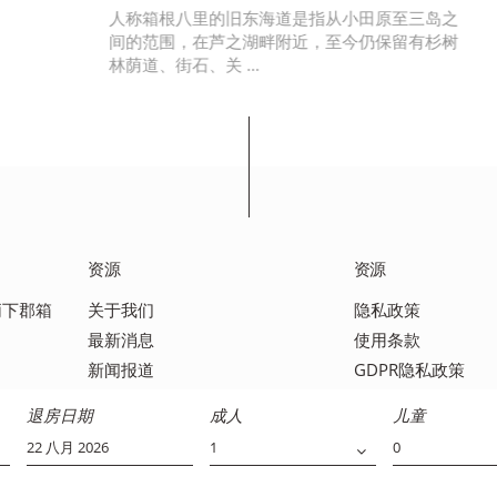
人称箱根八里的旧东海道是指从小田原至三岛之
间的范围，在芦之湖畔附近，至今仍保留有杉树
林荫道、街石、关 …
资源
资源
足柄下郡箱
关于我们
隐私政策
最新消息
使用条款
新闻报道
GDPR隐私政策
媒体报道
联系我们
退房日期
成人
儿童
常见问题解答