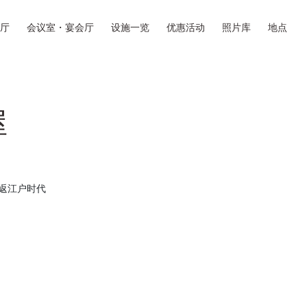
厅
会议室・宴会厅
设施一览
优惠活动
照片库
地点
屋
重返江户时代