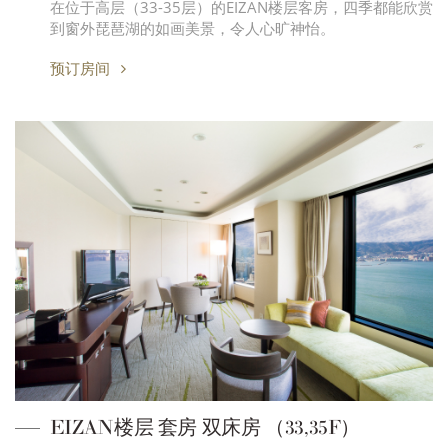
在位于高层（33-35层）的EIZAN楼层客房，四季都能欣赏
到窗外琵琶湖的如画美景，令人心旷神怡。
预订房间
EIZAN楼层 套房 双床房 （33,35F）