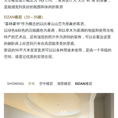
天空楼层设计概念为“Sky Chic”，客房设计为“天空”和“湖”的形象，
是能感觉到良好的氛围和休闲的客房
EIZAN楼层（33～35楼）
“森林豪华”作为概念的以比睿山山峦为形象的客房。
以绿色&棕色的沉稳颜色为基调，和以草木为基调的地毯和使用当地
特产的艺术品、还有滋贺的照片作为房间的装饰，可以在窗边设置
的躺卧床上欣赏到只有在高层能享受的景观。
新设的96平方米皇室套房可以以各种用途来使用，是搞一个等级的
空间。请度过优质的宾馆住宿。
SHOWING:
所有
空中楼层
湖景楼层
EIZAN楼层