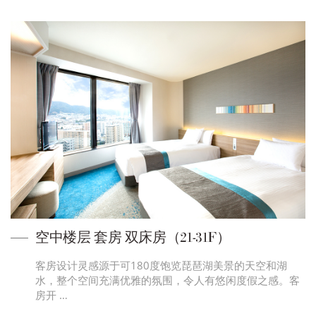
空中楼层 套房 双床房（21-31F）
客房设计灵感源于可180度饱览琵琶湖美景的天空和湖
水，整个空间充满优雅的氛围，令人有悠闲度假之感。客
房开 …