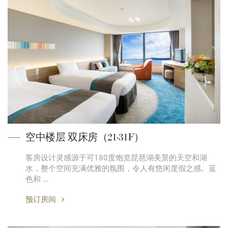
空中楼层 双床房（21-31F）
客房设计灵感源于可180度饱览琵琶湖美景的天空和湖
水，整个空间充满优雅的氛围，令人有悠闲度假之感。蓝
色和 …
预订房间