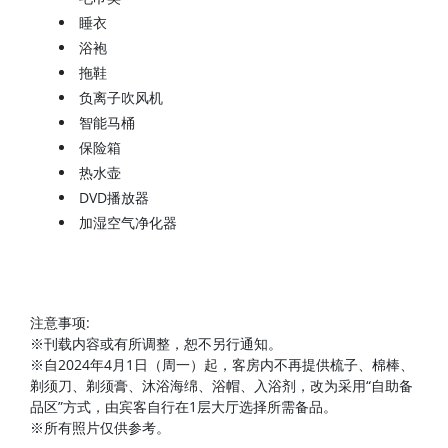
睡衣
浴袍
拖鞋
负离子吹风机
智能马桶
保险箱
热水壶
DVD播放器
加湿空气净化器
注意事项:
※刊载内容或有所调整，恕不另行通知。
※自2024年4月1日（周一）起，客房内不再提供梳子、棉棒、
剃须刀、剃须膏、沐浴海绵、浴帽、入浴剂，改为采用“自助备
品区”方式，由宾客自行在1层大厅选择所需备品。
※所有照片仅供参考。