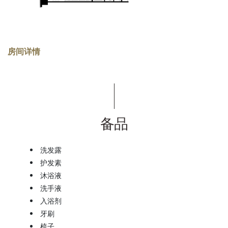
房间详情
备品
洗发露
护发素
沐浴液
洗手液
入浴剂
牙刷
梳子