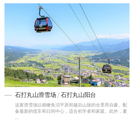
石打丸山滑雪场 / 石打丸山阳台
这家滑雪场以俯瞰鱼沼平原和越后山脉的全景而自豪。配
备最新的缆车和日间中心，适合初学者和家庭。此外，夏
…