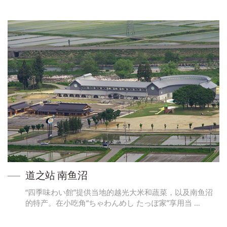
道之站 南鱼沼
“四季味わい館”提供当地的越光大米和蔬菜，以及南鱼沼
的特产。在小吃角“ちゃわんめし たっぽ家”享用当 …