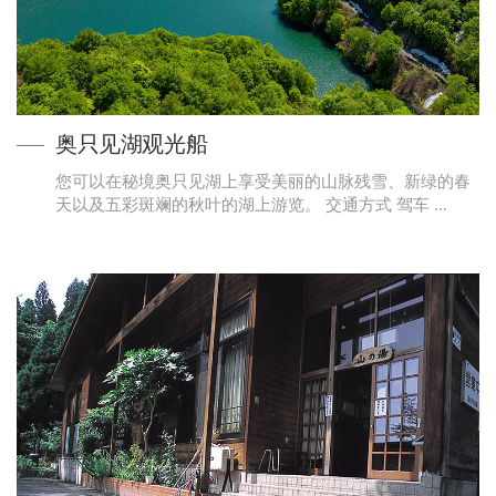
奥只见湖观光船
您可以在秘境奥只见湖上享受美丽的山脉残雪、新绿的春
天以及五彩斑斓的秋叶的湖上游览。 交通方式 驾车 …