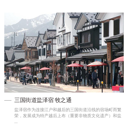
三国街道盐泽宿 牧之通
盐泽宿作为连接江户和越后的三国街道沿线的宿场町而繁
荣，发展成为特产越后上布（重要非物质文化遗产）和盐
…