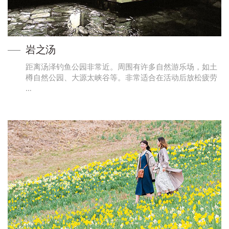
岩之汤
距离汤泽钓鱼公园非常近。周围有许多自然游乐场，如土
樽自然公园、大源太峡谷等。非常适合在活动后放松疲劳
…