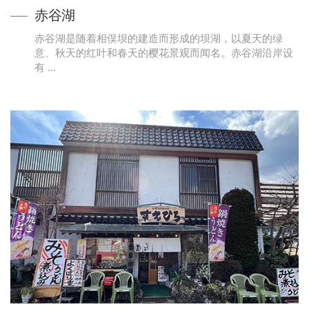
赤谷湖
赤谷湖是随着相俣坝的建造而形成的坝湖，以夏天的绿
意、秋天的红叶和春天的樱花景观而闻名。赤谷湖沿岸设
有 …