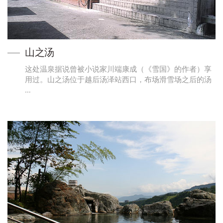
山之汤
这处温泉据说曾被小说家川端康成（《雪国》的作者）享
用过。山之汤位于越后汤泽站西口，布场滑雪场之后的汤
…