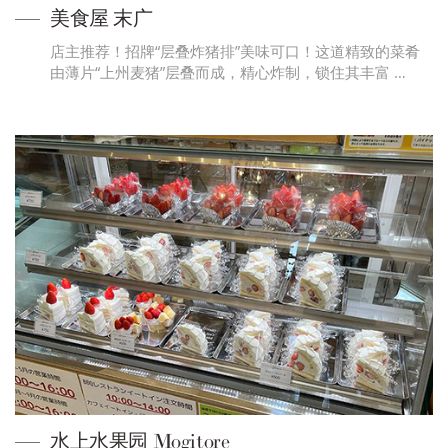
美食屋 末广
店主推荐！招牌“层叠炸猪排”美味可口！这道精致的菜肴
由薄片“上州麦猪”层叠而成，精心炸制，锁住其丰富 …
水上水果园 Mogitore