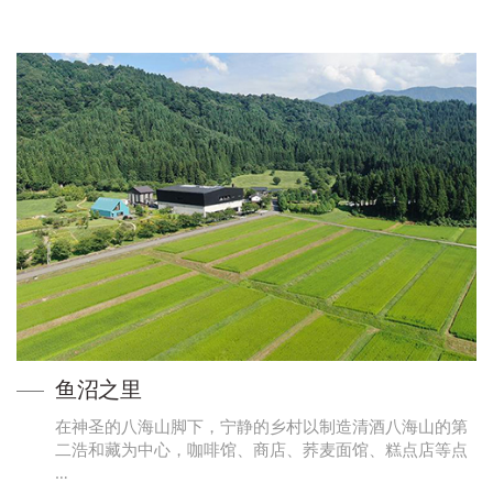
鱼沼之里
在神圣的八海山脚下，宁静的乡村以制造清酒八海山的第
二浩和藏为中心，咖啡馆、商店、荞麦面馆、糕点店等点
…