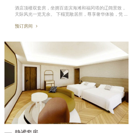
酒店顶楼双套房，坐拥百道滨海滩和福冈塔的辽阔景致，
天际风光一览无余。 下榻宽敞居所，尊享奢华体验，凭 …
预订房间
静谧套房