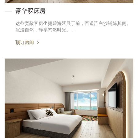
豪华双床房
这些宽敞客房坐拥碧海延展于前，百道滨白沙铺陈其侧。
沉浸自然，静享悠然时光。 …
预订房间