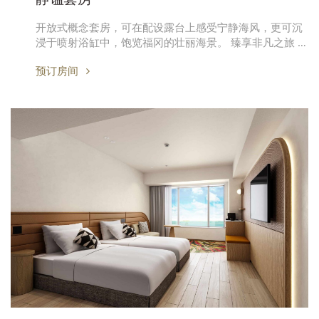
开放式概念套房，可在配设露台上感受宁静海风，更可沉
浸于喷射浴缸中，饱览福冈的壮丽海景。 臻享非凡之旅 …
预订房间