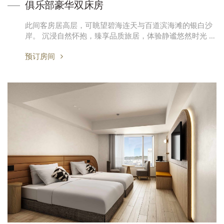
俱乐部豪华双床房
此间客房居高层，可眺望碧海连天与百道滨海滩的银白沙
岸。 沉浸自然怀抱，臻享品质旅居，体验静谧悠然时光 …
预订房间