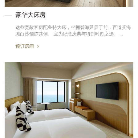
豪华大床房
这些宽敞客房配备特大床，坐拥碧海延展于前，百道滨海
滩白沙铺陈其侧。 宜为纪念庆典与特别时刻之选。 …
预订房间