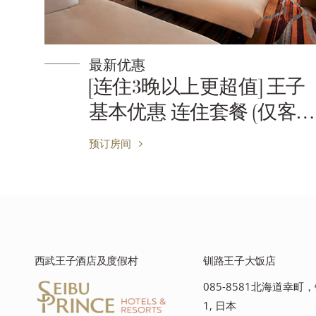
最新优惠
子
[连住3晚以上更超值] 王子
早
基本优惠 连住套餐 (仅客
房)
预订房间
西武王子酒店及度假村
钏路王子大饭店
085-8581北海道幸町，
1, 日本