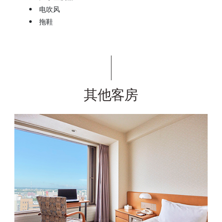
电吹风
拖鞋
其他客房