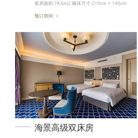
客房面积:74.6m2 睡床尺寸:210cm × 140cm
预订房间
海景高级双床房