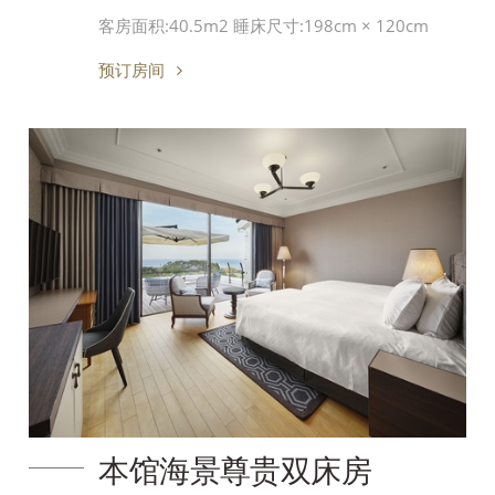
客房面积:40.5m2 睡床尺寸:198cm × 120cm
预订房间
本馆海景尊贵双床房