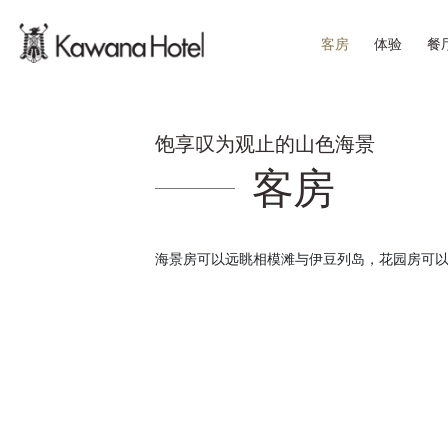
客房
体验
餐
饱享叹为观止的山色海景
客房
海景房可以远眺相模滩与伊豆列岛，花园房可