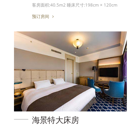
客房面积:40.5m2 睡床尺寸:198cm × 120cm
预订房间
海景特大床房