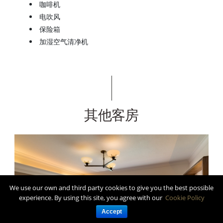
咖啡机
电吹风
保险箱
加湿空气清净机
其他客房
We use our own and third party cookies to give you the best possible
experience. By using this site, you agree with our
Cookie Policy
Accept