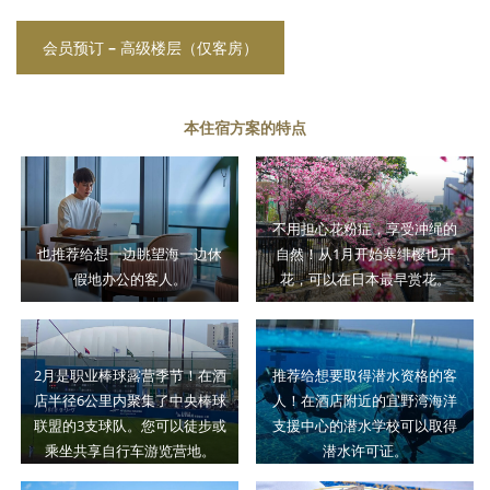
会员预订 – 高级楼层（仅客房）
本住宿方案的特点
不用担心花粉症，享受冲绳的
也推荐给想一边眺望海一边休
自然！从1月开始寒绯樱也开
假地办公的客人。
花，可以在日本最早赏花。
2月是职业棒球露营季节！在酒
推荐给想要取得潜水资格的客
店半径6公里内聚集了中央棒球
人！在酒店附近的宜野湾海洋
联盟的3支球队。您可以徒步或
支援中心的潜水学校可以取得
乘坐共享自行车游览营地。
潜水许可证。