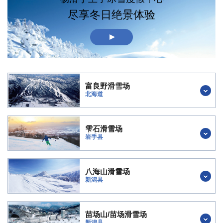
尽享冬日绝景体验
富良野滑雪场
北海道
雫石滑雪场
岩手县
八海山滑雪场
新潟县
苗场山/苗场滑雪场
新潟县