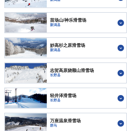
苗场山/神乐滑雪场
新潟县
妙高杉之原滑雪场
新潟县
志贺高原烧额山滑雪场
长野县
轻井泽滑雪场
长野县
万座温泉滑雪场
群马