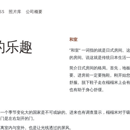
SS
照片库
公司概要
和室
的乐趣
”和室“ 一词指的就是日式房间
的房间。说这就是传统日本生活
简介日式房间的格局。首先，地
要。进房前一定要拖鞋。刚开始
舒服。脱下鞋子走在榻榻米上会
也有助于身心舒缓。
样一个季节变化大的国家是不可或缺的。进来也有调查显示，榻榻米对于
这个门是左右划开的门。
隔离室内与室外。也是让光线透过的屏风。