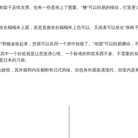
木制架子及纸支撑。也有一些是画上了图案。“襖“可以轻易的移动，打造更
子再坐在榻榻米上面，若是直接坐在榻榻米上也可以。又或者可以坐在“座椅
团”和矮桌收起来，您就可以在同一个房中就寝了。“布团”可以轻易挪动，
它其中一个好处就是让您发泄心情。一个标准的和室东西不多。不需要的
洁是日本的习俗。
为旅馆，其外观和内在都附有日式风味。但也有外观装潢现代，但室内是