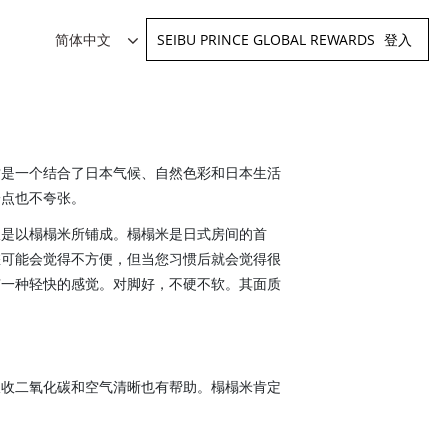
SEIBU PRINCE GLOBAL REWARDS
登入
简体中文
。这是一个结合了日本气候、自然色彩和日本生活
一点也不夸张。
板是以榻榻米所铺成。榻榻米是日式房间的首
您可能会觉得不方便，但当您习惯后就会觉得很
有一种轻快的感觉。对脚好，不硬不软。其面质
吸收二氧化碳和空气清晰也有帮助。榻榻米肯定