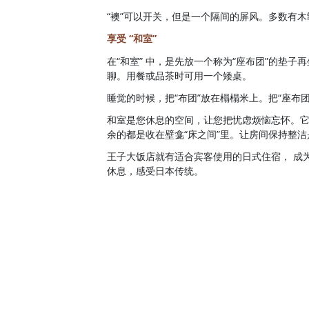
“襖”可以开关，但是一个隔间的屏风。多数有
享受 “和室”
在“和室” 中，是先放一个称为“座布团”的垫
聊。用餐或品茶时可用一个矮桌。
睡觉的时候，把“布团”放在榻榻米上。把“座布
和室是您休息的空间，让您把忧虑烦恼忘怀。
余的都是收在壁龛“床之间”里。让房间保持整
王子大饭店就有适合宾客使用的日式住宿， 成
休息，感受日本传统。