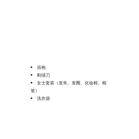
浴袍
剃须刀
女士套装（发夹、发圈、化妆棉、棉
签）
洗衣袋