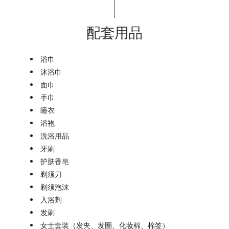
配套用品
浴巾
沐浴巾
面巾
手巾
睡衣
浴袍
洗浴用品
牙刷
护肤香皂
剃须刀
剃须泡沫
入浴剂
发刷
女士套装（发夹、发圈、化妆棉、棉签）