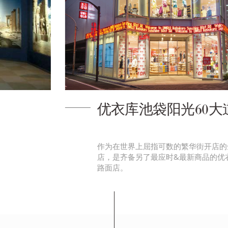
优衣库池袋阳光60大道店
作为在世界上屈指可数的繁华街开店的全球繁荣
店，是齐备另了最应时&最新商品的优衣库大型
路面店。