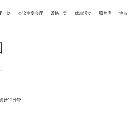
厅一览
会议室宴会厅
设施一览
优惠活动
照片库
地点
园
物。
徒步12分钟