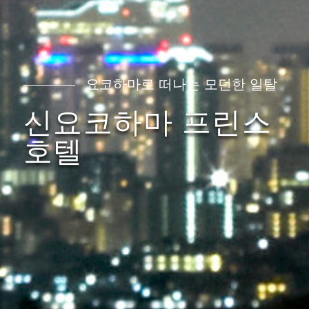
요코하마로 떠나는 모던한 일탈
신요코하마 프린스
호텔