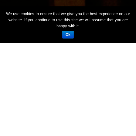
We use cookies to ensure that we give you the best experience on our
website. If you continue to use this site we will assume that you are
happy with it.
Ok
호텔
Shin Yokohama Prince Hotel
체크인날짜
체크아웃날짜
성인
어린이