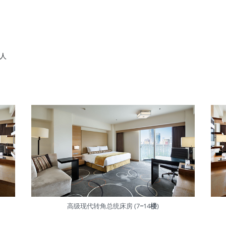
。
人
高级现代转角总统床房 (7
~
14
楼
)