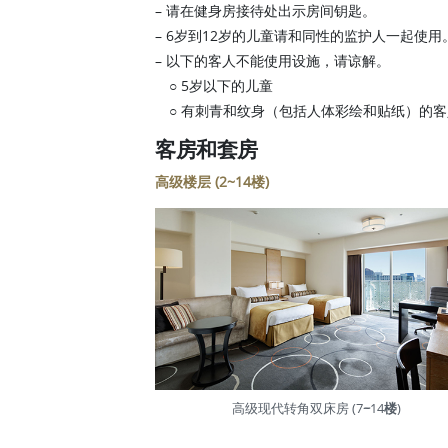
– 请在健身房接待处出示房间钥匙。
– 6岁到12岁的儿童请和同性的监护人一起使用
– 以下的客人不能使用设施，请谅解。
○ 5岁以下的儿童
○ 有刺青和纹身（包括人体彩绘和贴纸）的客
客房和套房
高级楼层 (2~14
楼
)
高级现代转角双床房 (7
~
14
楼
)