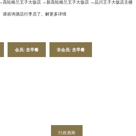
→高轮格兰王子大饭店 →新高轮格兰王子大饭店 →品川王子大饭店主楼
。请咨询酒店行李员了。解更多详情
会员
: 含早餐
非会员
: 含早餐
行政酒廊