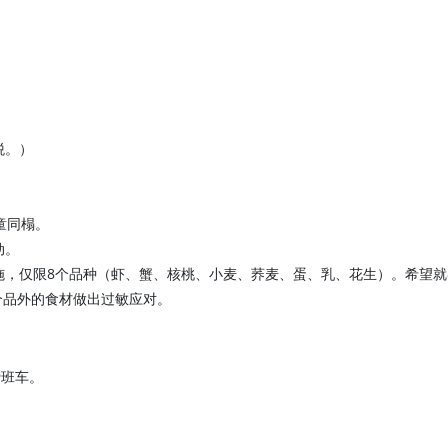
税。）
童同榻。
动。
施，仅限8个品种（虾、蟹、核桃、小麦、荞麦、蛋、乳、花生）。希望就
个品外的食材做出过敏应对。
费班车。