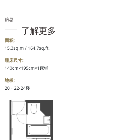
信息
了解更多
面积:
15.3sq.m / 164.7sq.ft.
睡床尺寸:
140cm×195cm×1床铺
地板:
20・22-24楼