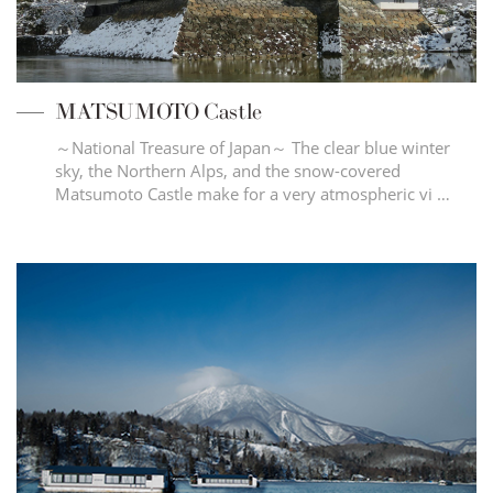
MATSUMOTO Castle
～National Treasure of Japan～ The clear blue winter
sky, the Northern Alps, and the snow-covered
Matsumoto Castle make for a very atmospheric vi …