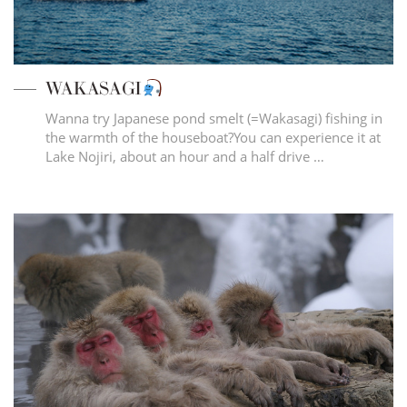
WAKASAGI
Wanna try Japanese pond smelt (=Wakasagi) fishing in
the warmth of the houseboat?You can experience it at
Lake Nojiri, about an hour and a half drive …