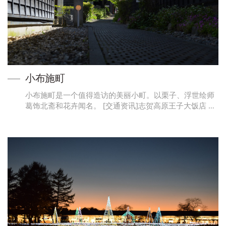
小布施町
小布施町是一个值得造访的美丽小町。以栗子、浮世绘师
葛饰北斋和花卉闻名。 [交通资讯]志贺高原王子大饭店 …