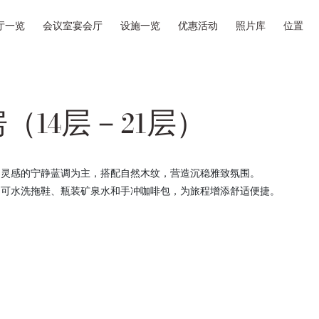
厅一览
会议室宴会厅
设施一览
优惠活动
照片库
位置
（14层－21层）
为灵感的宁静蓝调为主，搭配自然木纹，营造沉稳雅致氛围。
、可水洗拖鞋、瓶装矿泉水和手冲咖啡包，为旅程增添舒适便捷。