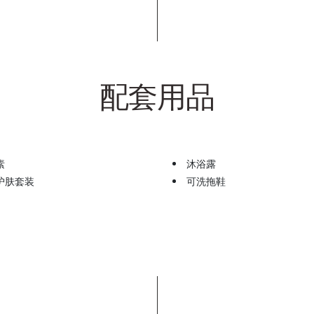
配套用品
素
沐浴露
护肤套装
可洗拖鞋