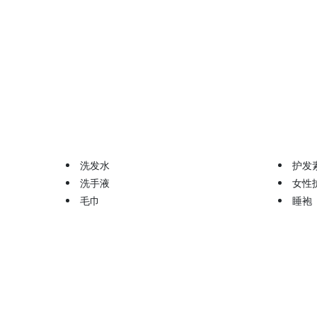
洗发水
护发
洗手液
女性
毛巾
睡袍