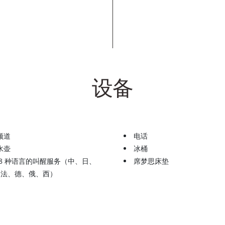
设备
频道
电话
水壶
冰桶
 8 种语言的叫醒服务（中、日、
席梦思床垫
、法、德、俄、西）