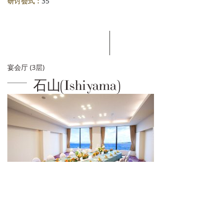
研讨会式：
35
宴会厅 (3层)
石山(Ishiyama)
房间规格（长X宽；m）:
–
面积（sq.m）:
70