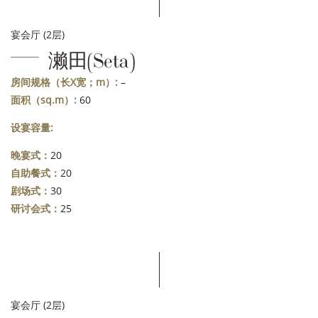
宴会厅 (2层)
濑田(Seta)
房间规格（长X宽；m）:
–
面积（sq.m）:
60
设宴容量:
晚宴式：
20
自助餐式：
20
剧场式：
30
研讨会式：
25
宴会厅 (2层)