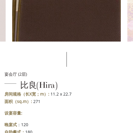
宴会厅 (2层)
比良(Hira)
房间规格（长X宽；m）:
11.2 x 22.7
面积（sq.m）:
271
设宴容量:
晚宴式
：120
自助餐式：
180