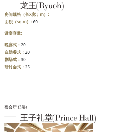
龙王(Ryuoh)
房间规格（长X宽；m）:
–
面积（sq.m）:
60
设宴容量:
晚宴式：
20
自助餐式：
20
剧场式：
30
研讨会式：
25
宴会厅 (3层)
王子礼堂(Prince Hall)