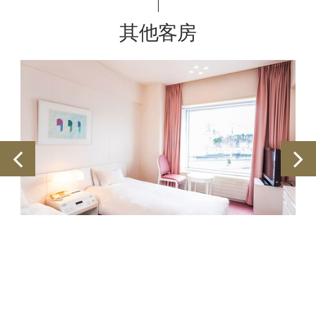
其他客房
6号馆_双床房B_河岸景（禁烟）