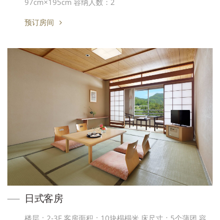
97cm×195cm 容纳人数：2
预订房间
日式客房
楼层：2-3F 客房面积：10块榻榻米 床尺寸：5个蒲团 容