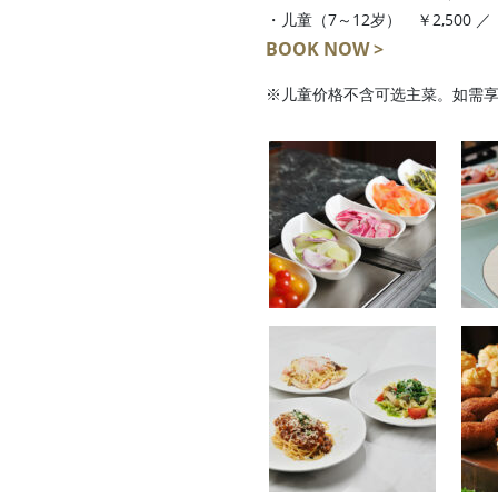
・儿童（7～12岁） ￥2,500 ／
BOOK NOW >
※儿童价格不含可选主菜。如需