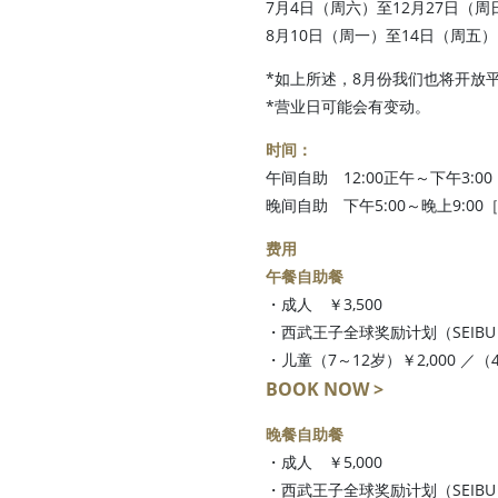
7月4日（周六）至12月27日（
8月10日（周一）至14日（周五
*如上所述，8月份我们也将开放
*营业日可能会有变动。
时间：
午间自助 12:00正午～下午3:0
晚间自助 下午5:00～晚上9:00
费用
午餐自助餐
・成人 ￥3,500
・西武王子全球奖励计划（SEIBU P
・儿童（7～12岁）￥2,000 ／（4
BOOK NOW >
晚餐自助餐
・成人 ￥5,000
・西武王子全球奖励计划（SEIBU P