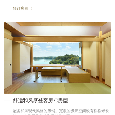
预订房间
舒适和风摩登客房 C房型
配备和风现代风格的床铺。宽敞的缘廊空间设有榻榻米长