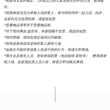
*根据埼玉县的规定，7岁及以上的儿童需按性别分别入浴，敬请配
合。
*因身体状况无法单独入浴的客人，请与同性同伴一起入浴。此外，
浴室内无法使用轮椅，请提前知悉。
*贵重物品请寄存于贵重物品柜。
*对于馆内事故·盗窃等，本旅馆概不负责，请提前知悉。
*馆内禁烟。请勿在指定场所以外吸烟。
*患有皮肤病或传染病的客人谢绝入场。
*如发生可能对其他客人造成干扰的行为，将请立即离场。
*黑社会及相关人员、有纹身或刺青（包括贴纸·彩绘等）、醉酒者谢
绝入场。如发现此类人员入馆，将请立即结账后离场。