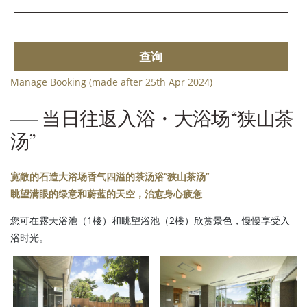
查询
Manage Booking (made after 25th Apr 2024)
当日往返入浴・大浴场“狭山茶
汤”
宽敞的石造大浴场香气四溢的茶汤浴“狭山茶汤”
眺望满眼的绿意和蔚蓝的天空，治愈身心疲惫
您可在露天浴池（1楼）和眺望浴池（2楼）欣赏景色，慢慢享受入
浴时光。