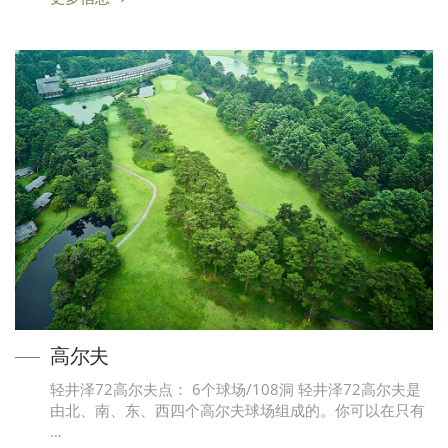
高尔夫
轻井泽72高尔夫点： 6个球场/108洞 轻井泽72高尔夫是
由北、南、东、西四个高尔夫球场组成的。你可以在只有
…