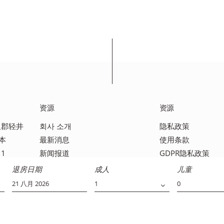
资源
资源
佐久郡轻井
회사 소개
隐私政策
日本
最新消息
使用条款
11
新闻报道
GDPR隐私政策
媒体报道
联系我们
退房日期
成人
儿童
常见问题解答