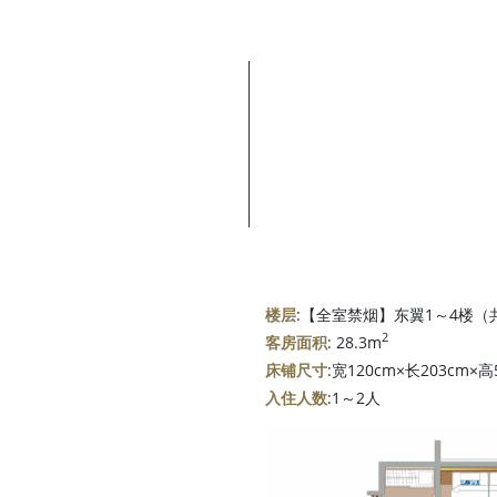
楼层
:【全室禁烟】东翼1～4楼（
2
客房面积
: 28.3m
床铺尺寸
:宽120cm×长203cm×
入住人数
:1～2人