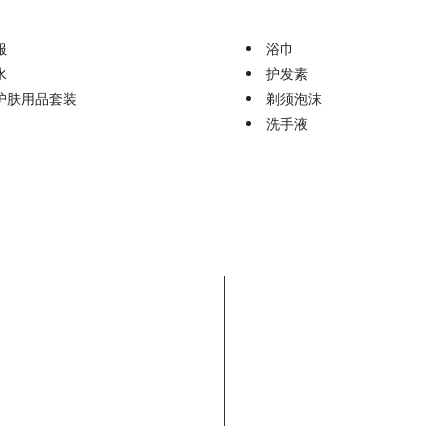
服
浴巾
水
护发素
护肤用品套装
剃须泡沫
洗手液