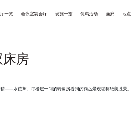
厅一览
会议室宴会厅
设施一览
优惠活动
画廊
地点
双床房
妖精——水芭蕉。每楼层一间的转角房看到的驹岳景观堪称绝美胜景。