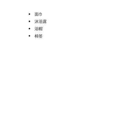
面巾
沐浴露
浴帽
棉签