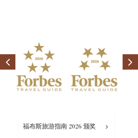
Takanawa Hanakohr
26 颁奖
(Grand Prince Hotel