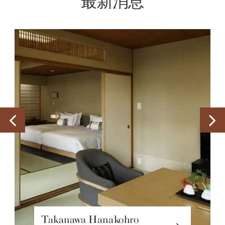
最新消息
Takanawa Hanakohro