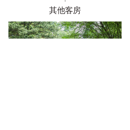
其他客房
阳台(平房) 共计10栋