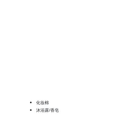
化妆棉
沐浴露/香皂