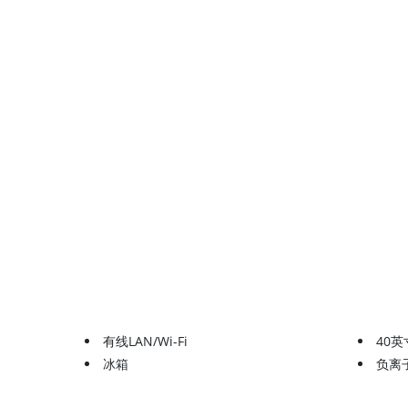
有线LAN/Wi-Fi
40
冰箱
负离