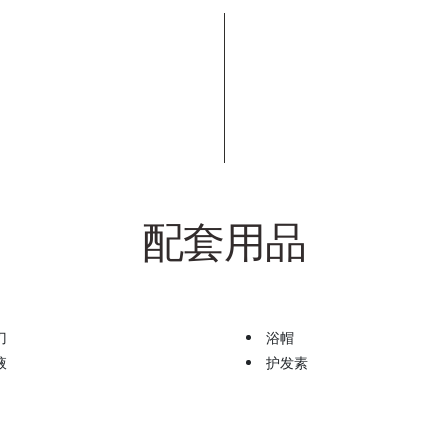
配套用品
刀
浴帽
液
护发素