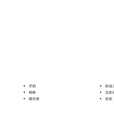
牙刷
剃须
棉棒
洗发
睡衣裤
发刷