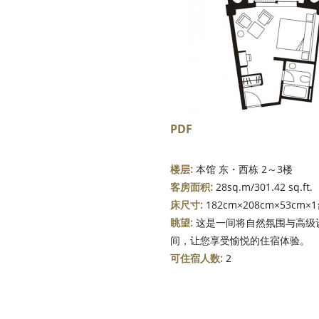
PDF
楼层:
本馆 东・西栋 2～3楼
客房面积:
28sq.m/301.42 sq.ft.
床尺寸:
182cm×208cm×53cm×
眺望:
这是一间将自然氛围与高级
间，让您享受愉悦的住宿体验。
可住宿人数:
2