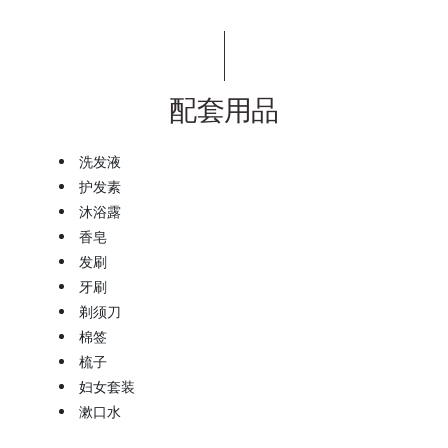
配套用品
洗发液
护发素
沐浴露
香皂
发刷
牙刷
剃须刀
棉签
梳子
妇女套装
漱口水