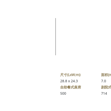
尺寸(LxW;m):
面积(m
28.8 x 24.3
7.0
自助餐式座席
剧院
500
714