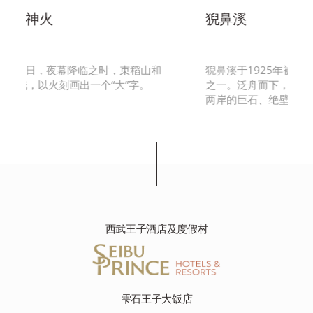
猊鼻溪
时，束稻山和
猊鼻溪于1925年被指定为名胜，入选日本百景
“大”字。
之一。泛舟而下，饱览北上川的支流、砂铁川
两岸的巨石、绝壁连绵 …
西武王子酒店及度假村
雫石王子大饭店