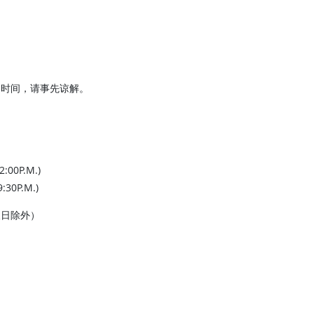
餐时间，请事先谅解。
2:00P.M.)
:30P.M.)
假日除外）