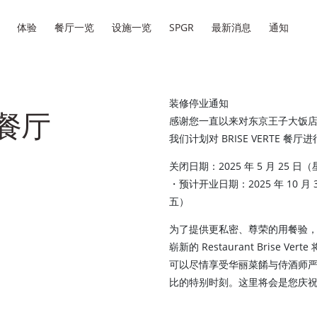
体验
餐厅一览
设施一览
SPGR
最新消息
通知
装修停业通知
e 餐厅
感谢您一直以来对东京王子大饭店
我们计划对 BRISE VERTE 餐厅
关闭日期：2025 年 5 月 25 日
・预计开业日期：2025 年 10 月 
五）
为了提供更私密、尊荣的用餐验，Resta
崭新的 Restaurant Brise
可以尽情享受华丽菜餚与侍酒师
比的特别时刻。这里将会是您庆