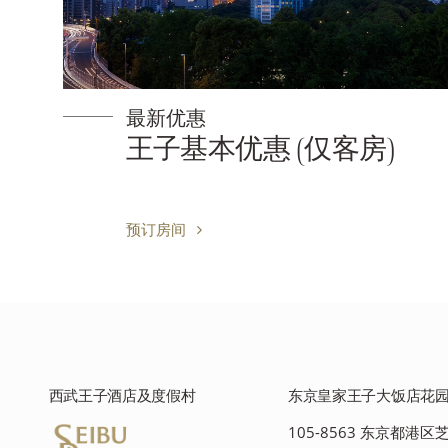
新优惠
最新优
子基本优惠 (仅客房)
王子
订房间
预订房
西武王子酒店及度假村
东京皇家王子大饭店花
105-8563 东京都港区