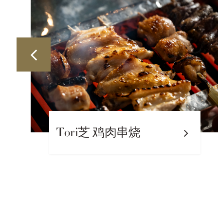
芝 鸡肉串烧
中餐 阳