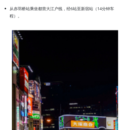
从赤羽桥站乘坐都营大江户线，经6站至新宿站（14分钟车
程）。