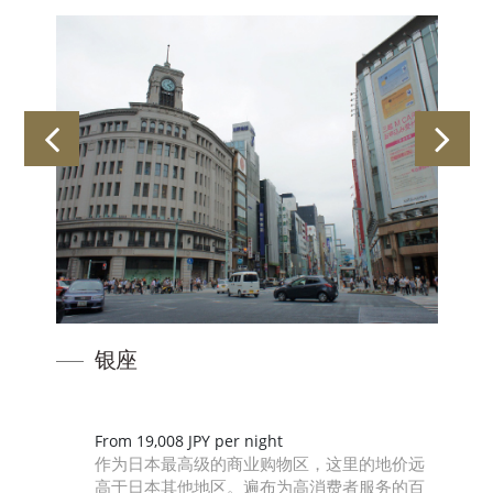
座
涩谷
涩谷是东京的
m 19,008 JPY per night
为日本最高级的商业购物区，这里的地价远
字路口，该地
于日本其他地区。遍布为高消费者服务的百
体验。 交