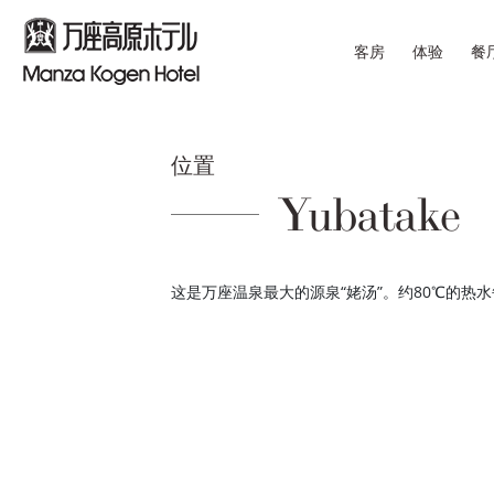
客房
体验
餐
位置
Yubatake
这是万座温泉最大的源泉“姥汤”。约80℃的热水