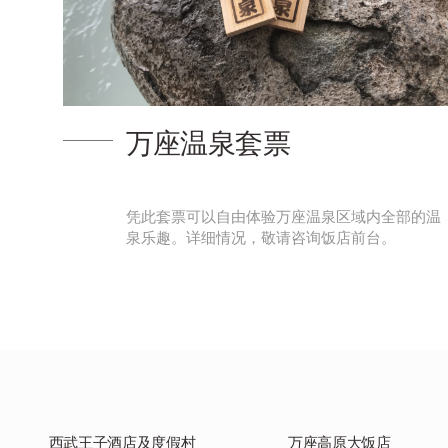
空吹
的温
万座温泉的标志性象征。小高山的中腹昔日曾是
喷火口，含有水蒸气的火山气体从其中强劲地喷
涌而出
西武王子酒店及度假村
万座高原大饭店