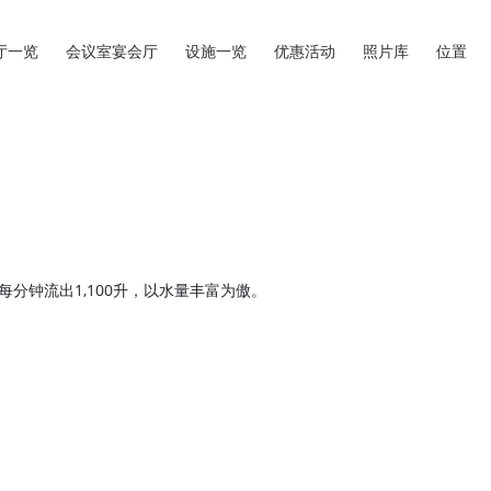
厅一览
会议室宴会厅
设施一览
优惠活动
照片库
位置
每分钟流出1,100升，以水量丰富为傲。