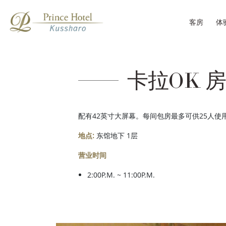
客房
体
卡拉OK 
配有42英寸大屏幕。每间包房最多可供25人使
地点:
东馆地下 1层
营业时间
2:00P.M. ~ 11:00P.M.